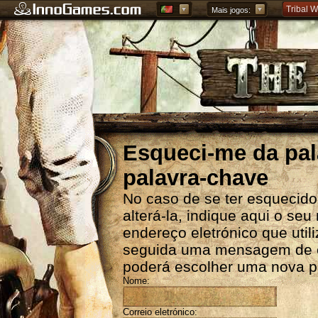
Tribal W
Mais jogos:
Forge of
Grepolis
Esqueci-me da pal
palavra-chave
No caso de se ter esquecido
alterá-la, indique aqui o se
endereço eletrónico que util
seguida uma mensagem de cor
poderá escolher uma nova p
Nome:
Correio eletrónico: