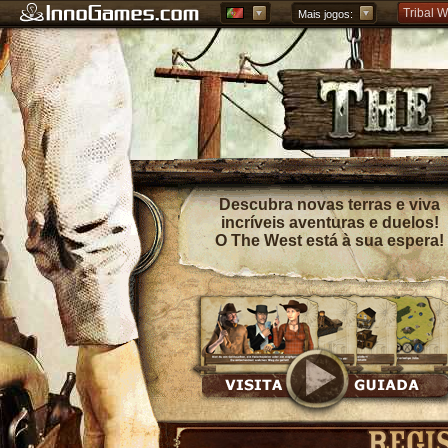
Tribal W
Mais jogos:
Forge of
Grepolis
Descubra novas terras e viva
incríveis aventuras e duelos!
O The West está à sua espera!