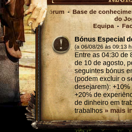
Fórum
-
Base de conhecime
do Jo
Equipa
-
Fa
Bónus Especial d
(a 06/08/26 às 09:13 h
Entre as 04:30 de 
de 10 de agosto, p
seguintes bónus e
(podem excluir o s
desejarem): +10% 
+20% de experiênc
de dinheiro em tr
trabalhos
» mais 