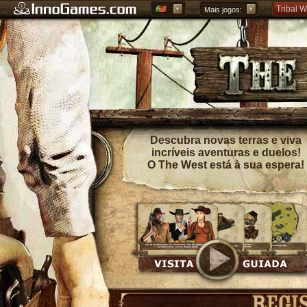
Tribal W
Mais jogos:
Forge of
Grepolis
Descubra novas terras e viva
incríveis aventuras e duelos!
O The West está à sua espera!